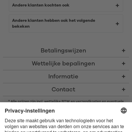
Andere klanten kochten ook
Andere klanten hebben ook het volgende
bekeken
Betalingswijzen
Wettelijke bepalingen
Informatie
Contact
* Alle prijzen zijn incl. wettelijke BTW en
verzendkosten
en eventuele
rembourskosten, indien niet anders beschreven
* Het woordmerk en de logo's van Bluetooth® zijn gedeponeerde
handelsmerken van Bluetooth SIG, Inc. en elk gebruik van dergelijke
merken door Satisfyer GmbH is onder licentie.