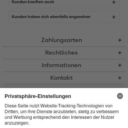
Kunden kauften auch
Kunden haben sich ebenfalls angesehen
Zahlungsarten
Rechtliches
Informationen
Kontakt
* Alle Preise inkl. gesetzl. Mehrwertsteuer zzgl.
Versandkosten
und ggf.
Nachnahmegebühren, wenn nicht anders beschrieben
* Der Name Bluetooth und das Bluetooth Logo sind eingetragene Marken
und Eigentum der Bluetooth SIG, Inc. Die Nutzung dieser Marken durch
Satisfyer GmbH erfolgt unter Lizenz.