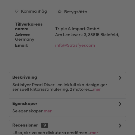
Komma ihåg
Betygsätta
Tillverkarens
namn:
Triple A Import GmbH
Adress:
Am Lenkwerk 3, 33615 Bielefeld,
Germany
Email:
info@Satisfyer.com
Beskrivning
Satisfyer Pearl Diver i en lekfull skaldesign ger
sensuell klitorisstimulering. 2 motorer,...
mer
Egenskaper
Se egenskaper
mer
Recensioner
9
Läsa, skriva och diskutera omdömen...
mer