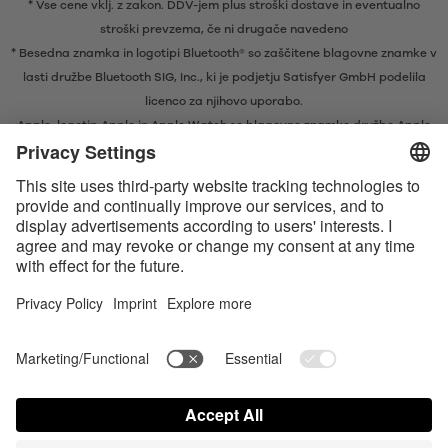
* Vse cene vklj. z zakon. DDV-jem plus
stroški dostave
in eventualno
stroški prevzema, če ni drugače navedeno
* Besedna znamka in logotipi Bluetooth® so zaščitene blagovne znamke v
lasti družbe Bluetooth SIG, Inc., ki je podjetju Satisfyer GmbH podelila
licenco za njihovo uporabo.
Apple, logotip Apple in Apple Watch so blagovne znamke družbe Apple
Inc. Google Play in logotip Google Play sta blagovni znamki družbe
Google LLC.
Apple, Apple-logotypen och Apple Watch är varumärken tillhörande
Apple Inc. Google Play och Google Play-logotypen är varumärken som
tillhör Google LLC.