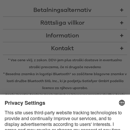
Betalningsalternativ
Rättsliga villkor
Information
Kontakt
* Vse cene vklj. z zakon. DDV-jem plus
stroški dostave
in eventualno
stroški prevzema, če ni drugače navedeno
* Besedna znamka in logotipi Bluetooth® so zaščitene blagovne znamke v
lasti družbe Bluetooth SIG, Inc., ki je podjetju Satisfyer GmbH podelila
licenco za njihovo uporabo.
Apple, logotip Apple in Apple Watch so blagovne znamke družbe Apple
Inc. Google Play in logotip Google Play sta blagovni znamki družbe
Google LLC.
Apple, Apple-logotypen och Apple Watch är varumärken tillhörande
Apple Inc. Google Play och Google Play-logotypen är varumärken som
tillhör Google LLC.