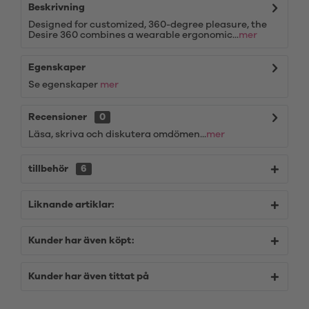
Beskrivning
Designed for customized, 360-degree pleasure, the
Desire 360 combines a wearable ergonomic...
mer
Egenskaper
Se egenskaper
mer
Recensioner
0
Läsa, skriva och diskutera omdömen...
mer
tillbehör
6
Liknande artiklar:
Kunder har även köpt:
Kunder har även tittat på