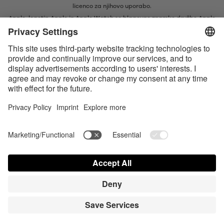
licenco za njihovo uporabo.
Apple, logotip Apple in Apple Watch so blagovne znamke družbe Apple
Inc. Google Play in logotip Google Play sta blagovni znamki družbe
Google LLC.
Apple, Apple-logotypen och Apple Watch är varumärken tillhörande
Apple Inc. Google Play och Google Play-logotypen är varumärken som
tillhör Google LLC.
Accessibility
Contact us today
Cookie-inställningar
FAQ
Bruksanvisning
Kontakt
Press login
© Triple A Marketing GmbH