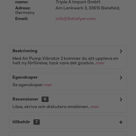
namn:
Triple A Import GmbH
Adress:
Am Lenkwerk 3, 33615 Bielefeld,
Germany
Email:
info@Satisfyer.com
Beskrivning
Med Air Pump Vibrator 2 kommer du att uppleva en
helt ny förförelse, tack vare det gradvis...
mer
Egenskaper
Se egenskaper
mer
Recensioner
6
Läsa, skriva och diskutera omdömen...
mer
tillbehör
7