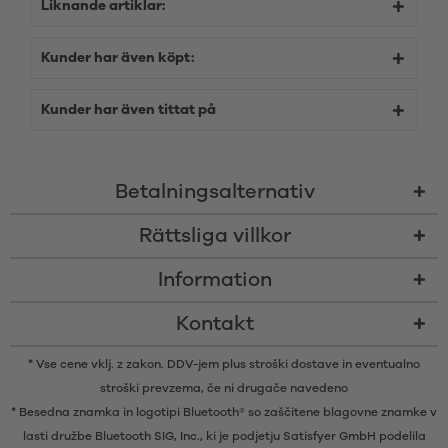
Liknande artiklar:
Kunder har även köpt:
Kunder har även tittat på
Betalningsalternativ
Rättsliga villkor
Information
Kontakt
* Vse cene vklj. z zakon. DDV-jem plus
stroški dostave
in eventualno
stroški prevzema, če ni drugače navedeno
* Besedna znamka in logotipi Bluetooth® so zaščitene blagovne znamke v
lasti družbe Bluetooth SIG, Inc., ki je podjetju Satisfyer GmbH podelila