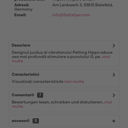
Adresă:
Am Lenkwerk 3, 33615 Bielefeld,
Germany
Email:
info@Satisfyer.com
Descriere
Designul jucăuș al vibratorului Petting Hippo aduce
cea mai profundă stimulare a punctului G, pe...
mai
multe
Caracteristici
Vizualizați caracteristicile
mai multe
Comentarii
7
Bewertungen lesen, schreiben und diskutieren...
mai
multe
accesorii
5