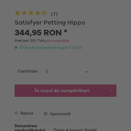
(
7
)
Satisfyer Petting Hippo
344,95 RON *
Preț incl. 21% TVA
plus expediție
Gata de expediere după 1-2 zile
Cantitate
În coșul de cumpărături
Reţine
Apreciază
Denumirea
producătorului:
Triple A Import GmbH