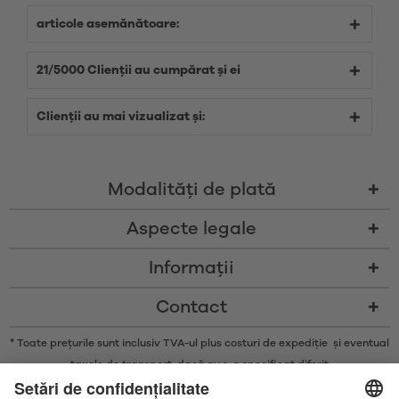
articole asemănătoare:
21/5000 Clienții au cumpărat și ei
Clienții au mai vizualizat și:
Modalităţi de plată
Aspecte legale
Informații
Contact
* Toate prețurile sunt inclusiv TVA-ul plus costuri de expediție și eventual
taxele de transport, dacă nu s-a specificat diferit
* Marca și logo-urile Bluetooth® sunt mărci comerciale înregistrate