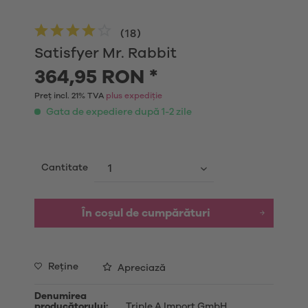
(
18
)
Satisfyer Mr. Rabbit
364,95 RON *
Preț incl. 21% TVA
plus expediție
Gata de expediere după 1-2 zile
Cantitate
În coșul de cumpărături
Reţine
Apreciază
Denumirea
producătorului:
Triple A Import GmbH