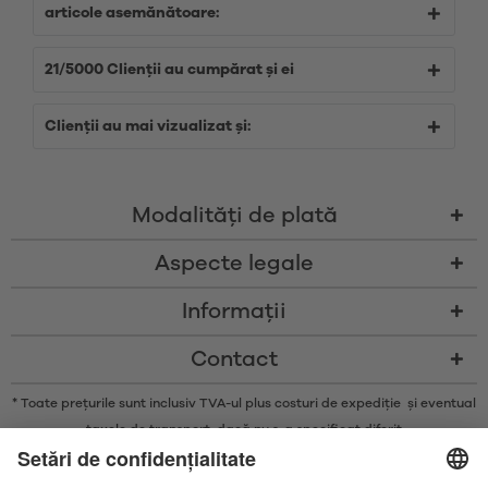
articole asemănătoare:
21/5000 Clienții au cumpărat și ei
Clienții au mai vizualizat și:
Modalităţi de plată
Aspecte legale
Informații
Contact
* Toate prețurile sunt inclusiv TVA-ul plus costuri de expediție și eventual
taxele de transport, dacă nu s-a specificat diferit
* Marca și logo-urile Bluetooth® sunt mărci comerciale înregistrate
deținute de Bluetooth SIG, Inc. și orice utilizare a acestor mărci de către