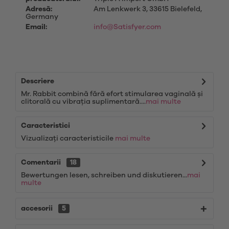
Adresă:
Am Lenkwerk 3, 33615 Bielefeld,
Germany
Email:
info@Satisfyer.com
Descriere
Mr. Rabbit combină fără efort stimularea vaginală și
clitorală cu vibrația suplimentară....
mai multe
Caracteristici
Vizualizați caracteristicile
mai multe
Comentarii
18
Bewertungen lesen, schreiben und diskutieren...
mai
multe
accesorii
5