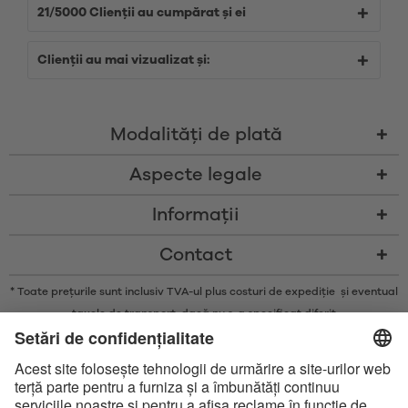
21/5000 Clienții au cumpărat și ei
Clienții au mai vizualizat și:
Modalităţi de plată
Aspecte legale
Informații
Contact
* Toate prețurile sunt inclusiv TVA-ul plus costuri de expediție și eventual
taxele de transport, dacă nu s-a specificat diferit
* Marca și logo-urile Bluetooth® sunt mărci comerciale înregistrate
deținute de Bluetooth SIG, Inc. și orice utilizare a acestor mărci de către
Satisfyer GmbH se face doar sub licență.
Apple, sigla Apple și Apple Watch sunt mărci comerciale ale Apple Inc.