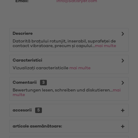
Email:
info@Satisfyer.com
Descriere
Datorită brațului rotunjit, inserabil, suprafeței de
contact vibratoare, precum și capului...
mai multe
Caracteristici
Vizualizați caracteristicile
mai multe
Comentarii
3
Bewertungen lesen, schreiben und diskutieren...
mai
multe
accesorii
5
articole asemănătoare: