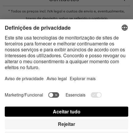
* Todos os preços incl. IVA legal e
custos de envio
e, eventualmente,
taxas de depósito, salvo se referido o contrário
* A marca Bluetooth® e os logótipos são marcas registadas da
propriedade da Bluetooth SIG, Inc. e qualquer uso de tais marcas pela
Satisfyer GmbH está sujeito a licença.
Apple, o logótipo da Apple e Apple Watch são marcas comerciais da
Apple Inc. O Google Play e o logótipo do Google Play são marcas
comerciais da Google LLC.
Accessibility
Contact us today
Configurações de cookies