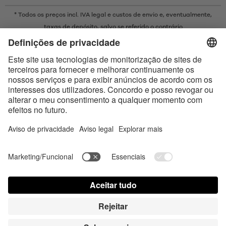
* Todos os preços incl. IVA legal e
custos de envio
e, eventualmente,
taxas de depósito, salvo se referido o contrário
* A marca Bluetooth® e os logótipos são marcas registadas da
propriedade da Bluetooth SIG, Inc. e qualquer uso de tais marcas pela
Satisfyer GmbH está sujeito a licença.
Apple, o logótipo da Apple e Apple Watch são marcas comerciais da
Apple Inc. O Google Play e o logótipo do Google Play são marcas
comerciais da Google LLC.
Accessibility
Contact us today
Configurações de cookies
FAQ
Instruções
Contato
Login de imprensa