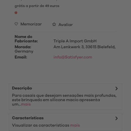
grátis a partir de 49 euros
Memorizar
Avaliar
Nome do
Fabricante:
Triple A Import GmbH
Morada:
Am Lenkwerk 3, 33615 Bielefeld,
Germany
Email:
info@Satisfyer.com
Descrição
Para casais que desejam sensações mais profundas,
este brinquedo em silicone macio apresenta
um...
mais
Características
Visualizar as características
mais