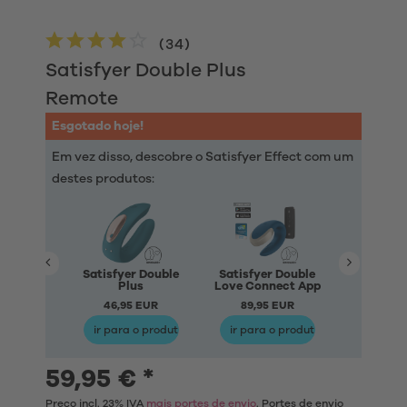
(
34
)
Satisfyer Double Plus
Remote
Esgotado hoje!
Em vez disso, descobre o Satisfyer Effect com um
destes produtos:
Satisfyer Double
Satisfyer Double
Satisfye
Plus
Love Connect App
Fun Conn
46,95 EUR
89,95 EUR
84,95
ir para o produto
ir para o produto
ir para
59,95 € *
Preço incl. 23% IVA
mais portes de envio
. Portes de envio