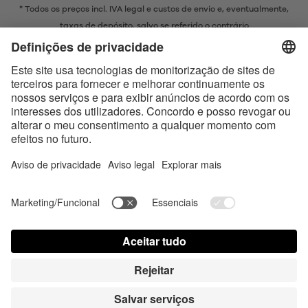
* Todos os preços incl. IVA legal e
custos de envio
e, eventualmente,
taxas de depósito, salvo se referido o contrário
* A marca Bluetooth® e os logótipos são marcas registadas da
propriedade da Bluetooth SIG, Inc. e qualquer uso de tais marcas pela
Satisfyer GmbH está sujeito a licença.
Apple, o logótipo da Apple e Apple Watch são marcas comerciais da
Apple Inc. O Google Play e o logótipo do Google Play são marcas
comerciais da Google LLC.
Accessibility
Contact us today
Configurações de cookies
FAQ
Instruções
Contato
Login de imprensa