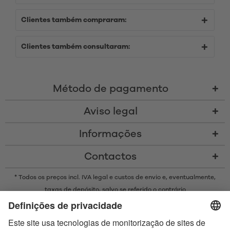
Clientes também compraram:
Clientes também consultaram:
Método de pagamento
Aviso legal
Informações
Contactos
* Todos os preços incl. IVA legal e
custos de envio
e, eventualmente,
taxas de depósito, salvo se referido o contrário
* A marca Bluetooth® e os logótipos são marcas registadas da
propriedade da Bluetooth SIG, Inc. e qualquer uso de tais marcas pela
Satisfyer GmbH está sujeito a licença.