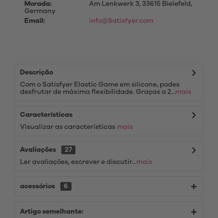
Morada:
Am Lenkwerk 3, 33615 Bielefeld,
Germany
Email:
info@Satisfyer.com
Descrição
Com o Satisfyer Elastic Game em silicone, podes
desfrutar de máxima flexibilidade. Graças a 2...
mais
Características
Visualizar as características
mais
Avaliações
27
Ler avaliações, escrever e discutir...
mais
acessórios
6
Artigo semelhante: