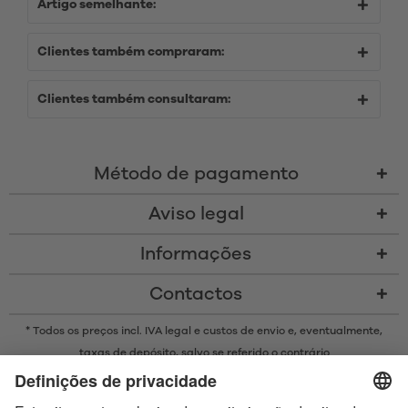
Artigo semelhante:
Clientes também compraram:
Clientes também consultaram:
Método de pagamento
Aviso legal
Informações
Contactos
* Todos os preços incl. IVA legal e
custos de envio
e, eventualmente,
taxas de depósito, salvo se referido o contrário
* A marca Bluetooth® e os logótipos são marcas registadas da
propriedade da Bluetooth SIG, Inc. e qualquer uso de tais marcas pela