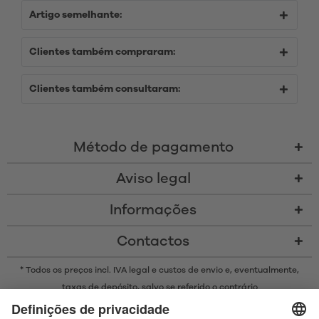
Artigo semelhante:
Clientes também compraram:
Clientes também consultaram:
Método de pagamento
Aviso legal
Informações
Contactos
* Todos os preços incl. IVA legal e
custos de envio
e, eventualmente,
taxas de depósito, salvo se referido o contrário
* A marca Bluetooth® e os logótipos são marcas registadas da