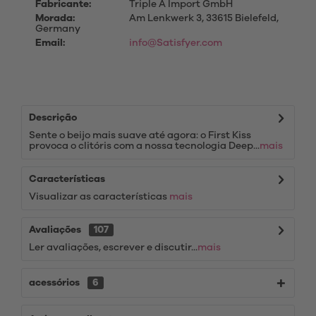
Fabricante:
Triple A Import GmbH
Morada:
Am Lenkwerk 3, 33615 Bielefeld,
Germany
Email:
info@Satisfyer.com
Descrição
Sente o beijo mais suave até agora: o First Kiss
provoca o clitóris com a nossa tecnologia Deep...
mais
Características
Visualizar as características
mais
Avaliações
107
Ler avaliações, escrever e discutir...
mais
acessórios
6