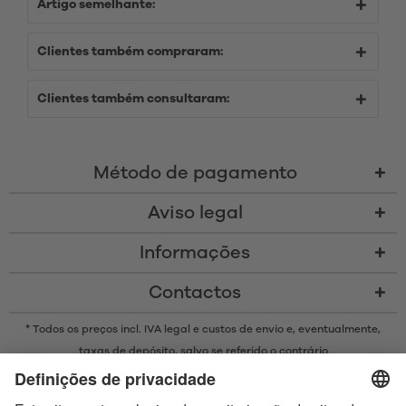
Artigo semelhante:
Clientes também compraram:
Clientes também consultaram:
Método de pagamento
Aviso legal
Informações
Contactos
* Todos os preços incl. IVA legal e
custos de envio
e, eventualmente,
taxas de depósito, salvo se referido o contrário
* A marca Bluetooth® e os logótipos são marcas registadas da
propriedade da Bluetooth SIG, Inc. e qualquer uso de tais marcas pela