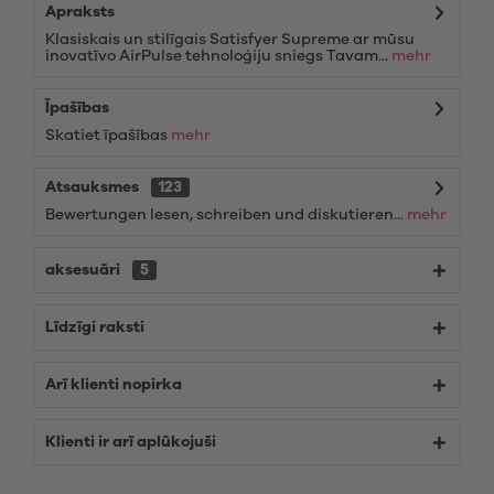
Apraksts
Klasiskais un stilīgais Satisfyer Supreme ar mūsu
inovatīvo AirPulse tehnoloģiju sniegs Tavam...
mehr
Īpašības
Skatiet īpašības
mehr
Atsauksmes
123
Bewertungen lesen, schreiben und diskutieren...
mehr
aksesuāri
5
Līdzīgi raksti
Arī klienti nopirka
Klienti ir arī aplūkojuši