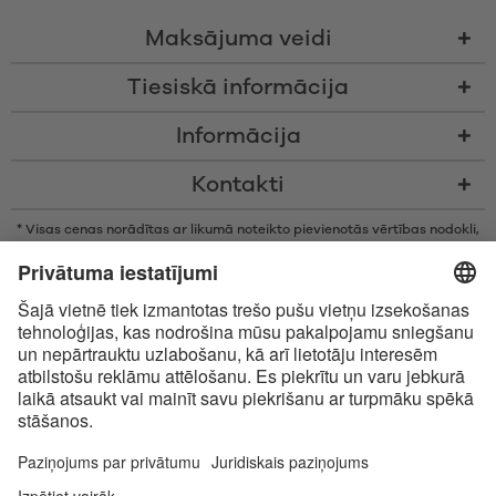
Maksājuma veidi
Tiesiskā informācija
Informācija
Kontakti
* Visas cenas norādītas ar likumā noteikto pievienotās vērtības nodokli,
bez piegādes izmaksām un nodevām par samaksu piegādes brīdī, ja
vien nav noteikts citādi
* Bluetooth® vārdiskā zīme un logotipi ir reģistrētas preču zīmes, kas
pieder Bluetooth SIG, Inc., un Satisfyer GmbH izmanto šīs zīmes saskaņā
ar licenci.
Apple, Apple logotips un Apple Watch ir Apple Inc., preču zīmes. Google
Play un Google Play logotips ir Google LLC preču zīmes.