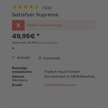
(
123
)
Satisfyer Supreme
Pašlaik nav noliktavā
49,95€ *
Cena iesk. 21%PVN
plus piegāde
Atzīmēt
Komentēt
Ražotāja
nosaukums:
Triple A Import GmbH
Adrese:
Am Lenkwerk 3, 33615 Bielefeld,
Germany
Email:
info@Satisfyer.com