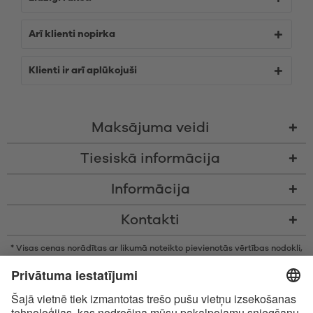
Arī klienti nopirka
Klienti ir arī aplūkojuši
Maksājuma veidi
Tiesiskā informācija
Informācija
Kontakti
* Visas cenas norādītas ar likumā noteikto pievienotās vērtības nodokli,
bez piegādes izmaksām un nodevām par samaksu piegādes brīdī, ja
vien nav noteikts citādi
* Bluetooth® vārdiskā zīme un logotipi ir reģistrētas preču zīmes, kas