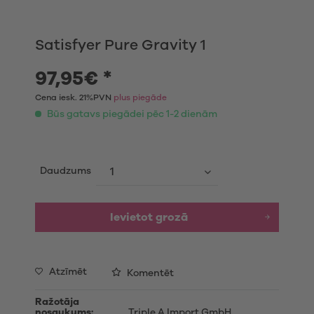
Satisfyer Pure Gravity 1
97,95€ *
Cena iesk. 21%PVN
plus piegāde
Būs gatavs piegādei pēc 1-2 dienām
Daudzums
Ievietot grozā
Atzīmēt
Komentēt
Ražotāja
nosaukums:
Triple A Import GmbH