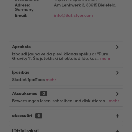
Adrese:
Am Lenkwerk 3, 33615 Bielefeld,
Germany
Email:
info@Satisfyer.com
Apraksts
Izbaudi jauna veida pievilkšanas spēku ar "Pure
Gravity 1". Šis jutekliski izliektais dildo, kas...
mehr
Īpašības
Skatiet īpašības
mehr
Atsauksmes
0
Bewertungen lesen, schreiben und diskutieren...
mehr
aksesuāri
6
Līdzīgi raksti