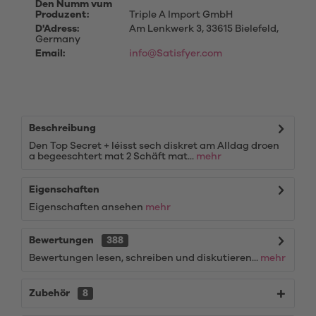
Den Numm vum
Produzent:
Triple A Import GmbH
D'Adress:
Am Lenkwerk 3, 33615 Bielefeld,
Germany
Email:
info@Satisfyer.com
Beschreibung
Den Top Secret + léisst sech diskret am Alldag droen
a begeeschtert mat 2 Schäft mat...
mehr
Eigenschaften
Eigenschaften ansehen
mehr
Bewertungen
388
Bewertungen lesen, schreiben und diskutieren...
mehr
Zubehör
8