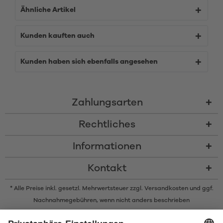
Ähnliche Artikel
Kunden kauften auch
Kunden haben sich ebenfalls angesehen
Zahlungsarten
Rechtliches
Informationen
Kontakt
* Alle Preise inkl. gesetzl. Mehrwertsteuer zzgl.
Versandkosten
und ggf.
Nachnahmegebühren, wenn nicht anders beschrieben
* Der Name Bluetooth und das Bluetooth Logo sind eingetragene Marken