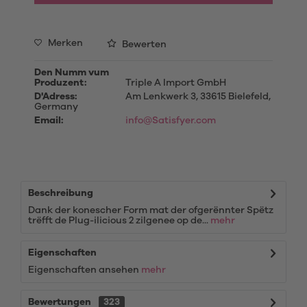
Merken
Bewerten
Den Numm vum
Produzent:
Triple A Import GmbH
D'Adress:
Am Lenkwerk 3, 33615 Bielefeld,
Germany
Email:
info@Satisfyer.com
Beschreibung
Dank der konescher Form mat der ofgerënnter Spëtz
trëfft de Plug-ilicious 2 zilgenee op de...
mehr
Eigenschaften
Eigenschaften ansehen
mehr
Bewertungen
323