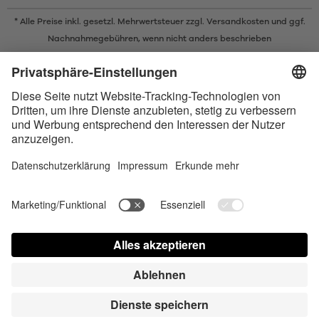
* Alle Preise inkl. gesetzl. Mehrwertsteuer zzgl.
Versandkosten
und ggf.
Nachnahmegebühren, wenn nicht anders beschrieben
* Der Name Bluetooth und das Bluetooth Logo sind eingetragene Marken
und Eigentum der Bluetooth SIG, Inc. Die Nutzung dieser Marken durch
Satisfyer GmbH erfolgt unter Lizenz.
Apple und das Apple-Logo sind eingetragene Marken von Apple Inc.
Google Play und das Google Play-Logo sind Marken von Google LLC.
Accessibility
Contact us today
Cookie-Astellungen
FAQ
Gebrauchsuweisung
Kontakt
Presse Login