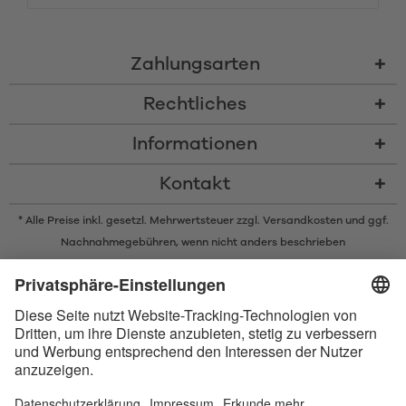
Zahlungsarten
Rechtliches
Informationen
Kontakt
* Alle Preise inkl. gesetzl. Mehrwertsteuer zzgl.
Versandkosten
und ggf.
Nachnahmegebühren, wenn nicht anders beschrieben
* Der Name Bluetooth und das Bluetooth Logo sind eingetragene Marken
und Eigentum der Bluetooth SIG, Inc. Die Nutzung dieser Marken durch
Satisfyer GmbH erfolgt unter Lizenz.
Apple und das Apple-Logo sind eingetragene Marken von Apple Inc.
Google Play und das Google Play-Logo sind Marken von Google LLC.