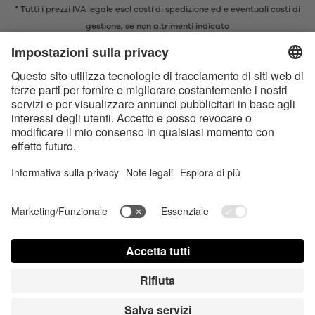
* Tutti i prezzi IVA legale escl
costi di spedizione
ed e eventuali costi di
gestione, se non altrimenti indicato
* Il marchio e il logo Bluetooth® sono marchi registrati di proprietà di
Bluetooth SIG, Inc. e qualsiasi utilizzo di tali marchi da parte di Satisfyer
GmbH è concesso in licenza.
Apple, il logo Apple e Apple Watch sono marchi di Apple Inc. Google Play
e il logo Google Play sono marchi di Google LLC.
Dichiarazione sull‘Accessibilità
Contact us today
Impostazioni dei cookie
FAQ
Instruzioni per l'uso
Contatti
Login Stampa