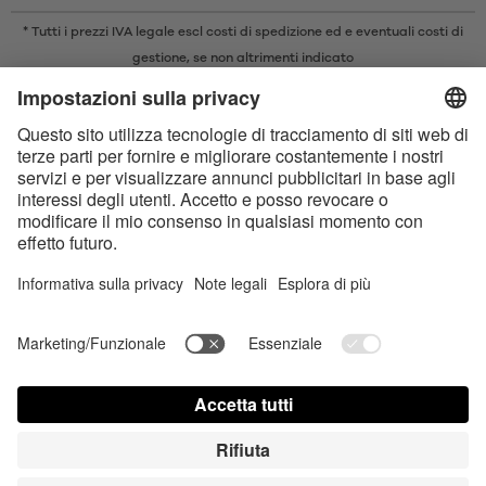
* Tutti i prezzi IVA legale escl
costi di spedizione
ed e eventuali costi di
gestione, se non altrimenti indicato
* Il marchio e il logo Bluetooth® sono marchi registrati di proprietà di
Bluetooth SIG, Inc. e qualsiasi utilizzo di tali marchi da parte di Satisfyer
GmbH è concesso in licenza.
Apple, il logo Apple e Apple Watch sono marchi di Apple Inc. Google Play
e il logo Google Play sono marchi di Google LLC.
Dichiarazione sull‘Accessibilità
Contact us today
Impostazioni dei cookie
FAQ
Instruzioni per l'uso