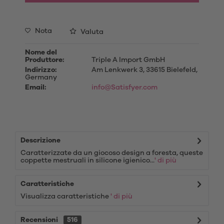
Nota
Valuta
Nome del
Produttore:
Triple A Import GmbH
Indirizzo:
Am Lenkwerk 3, 33615 Bielefeld,
Germany
Email:
info@Satisfyer.com
Descrizione
Caratterizzate da un giocoso design a foresta, queste
coppette mestruali in silicone igienico...
' di più
Caratteristiche
Visualizza caratteristiche
' di più
Recensioni
516