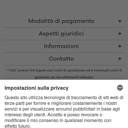
Modalità di pagamento
Aspetti giuridici
Informazioni
Contatto
* Tutti i prezzi IVA legale escl
costi di spedizione
ed e eventuali costi di
gestione, se non altrimenti indicato
* Il marchio e il logo Bluetooth® sono marchi registrati di proprietà di
Bluetooth SIG, Inc. e qualsiasi utilizzo di tali marchi da parte di Satisfyer
GmbH è concesso in licenza.
Apple, il logo Apple e Apple Watch sono marchi di Apple Inc. Google Play
e il logo Google Play sono marchi di Google LLC.