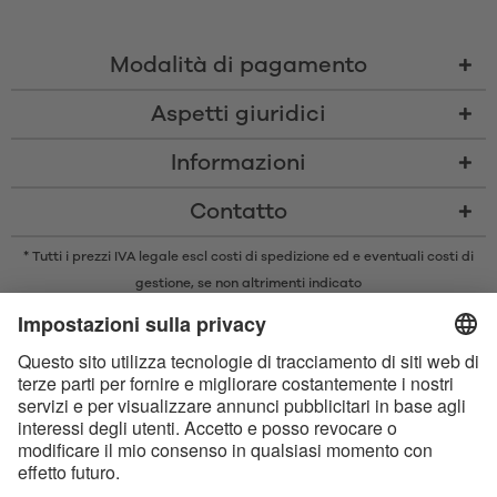
Modalità di pagamento
Aspetti giuridici
Informazioni
Contatto
* Tutti i prezzi IVA legale escl
costi di spedizione
ed e eventuali costi di
gestione, se non altrimenti indicato
* Il marchio e il logo Bluetooth® sono marchi registrati di proprietà di
Bluetooth SIG, Inc. e qualsiasi utilizzo di tali marchi da parte di Satisfyer
GmbH è concesso in licenza.
Apple, il logo Apple e Apple Watch sono marchi di Apple Inc. Google Play
e il logo Google Play sono marchi di Google LLC.