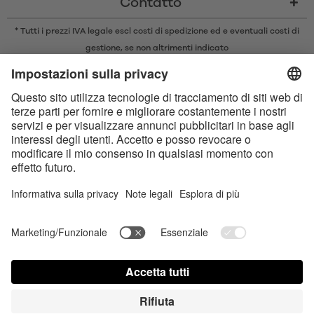
Contatto
* Tutti i prezzi IVA legale escl
costi di spedizione
ed e eventuali costi di
gestione, se non altrimenti indicato
* Il marchio e il logo Bluetooth® sono marchi registrati di proprietà di
Bluetooth SIG, Inc. e qualsiasi utilizzo di tali marchi da parte di Satisfyer
GmbH è concesso in licenza.
Apple, il logo Apple e Apple Watch sono marchi di Apple Inc. Google Play
e il logo Google Play sono marchi di Google LLC.
Dichiarazione sull‘Accessibilità
Contact us today
Impostazioni dei cookie
FAQ
Instruzioni per l'uso