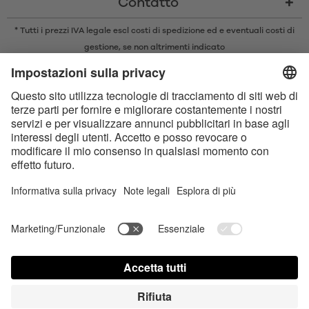
Contatto
* Tutti i prezzi IVA legale escl
costi di spedizione
ed e eventuali costi di
gestione, se non altrimenti indicato
* Il marchio e il logo Bluetooth® sono marchi registrati di proprietà di
Bluetooth SIG, Inc. e qualsiasi utilizzo di tali marchi da parte di Satisfyer
GmbH è concesso in licenza.
Apple, il logo Apple e Apple Watch sono marchi di Apple Inc. Google Play
e il logo Google Play sono marchi di Google LLC.
Dichiarazione sull‘Accessibilità
Contact us today
Impostazioni dei cookie
FAQ
Instruzioni per l'uso