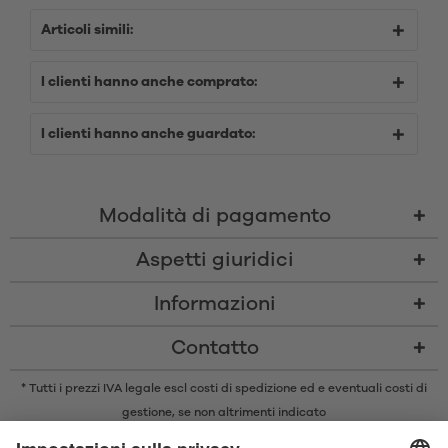
Articoli simili:
I clienti hanno anche comprato:
I clienti hanno anche guardato:
Modalità di pagamento
Aspetti giuridici
Informazioni
Contatto
* Tutti i prezzi IVA legale escl
costi di spedizione
ed e eventuali costi di
gestione, se non altrimenti indicato
* Il marchio e il logo Bluetooth® sono marchi registrati di proprietà di