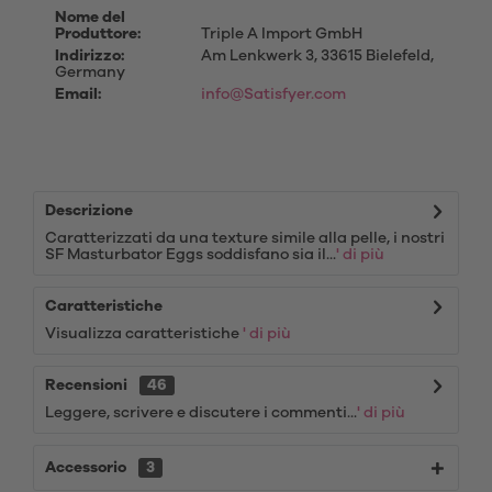
Nome del
Produttore:
Triple A Import GmbH
Indirizzo:
Am Lenkwerk 3, 33615 Bielefeld,
Germany
Email:
info@Satisfyer.com
Descrizione
Caratterizzati da una texture simile alla pelle, i nostri
SF Masturbator Eggs soddisfano sia il...
' di più
Caratteristiche
Visualizza caratteristiche
' di più
Recensioni
46
Leggere, scrivere e discutere i commenti...
' di più
Accessorio
3