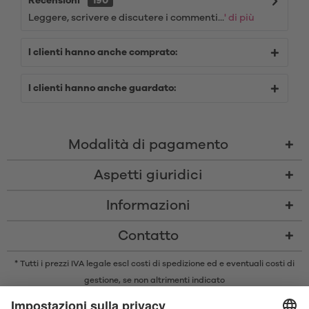
Recensioni
190
Leggere, scrivere e discutere i commenti...
' di più
I clienti hanno anche comprato:
I clienti hanno anche guardato:
Modalità di pagamento
Aspetti giuridici
Informazioni
Contatto
* Tutti i prezzi IVA legale escl
costi di spedizione
ed e eventuali costi di
gestione, se non altrimenti indicato
* Il marchio e il logo Bluetooth® sono marchi registrati di proprietà di