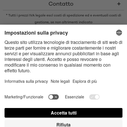
Contatto
* Tutti i prezzi IVA legale escl
costi di spedizione
ed e eventuali costi di
gestione, se non altrimenti indicato
* Il marchio e il logo Bluetooth® sono marchi registrati di proprietà di
Bluetooth SIG, Inc. e qualsiasi utilizzo di tali marchi da parte di Satisfyer
GmbH è concesso in licenza.
Apple, il logo Apple e Apple Watch sono marchi di Apple Inc. Google Play
e il logo Google Play sono marchi di Google LLC.
Dichiarazione sull‘Accessibilità
Contact us today
Impostazioni dei cookie
FAQ
Instruzioni per l'uso