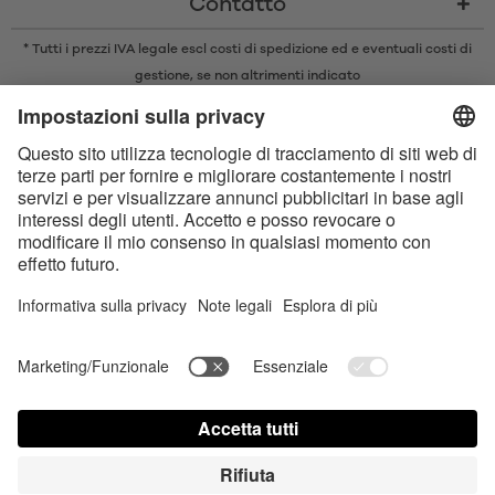
Contatto
* Tutti i prezzi IVA legale escl
costi di spedizione
ed e eventuali costi di
gestione, se non altrimenti indicato
* Il marchio e il logo Bluetooth® sono marchi registrati di proprietà di
Bluetooth SIG, Inc. e qualsiasi utilizzo di tali marchi da parte di Satisfyer
GmbH è concesso in licenza.
Apple, il logo Apple e Apple Watch sono marchi di Apple Inc. Google Play
e il logo Google Play sono marchi di Google LLC.
Dichiarazione sull‘Accessibilità
Contact us today
Impostazioni dei cookie
FAQ
Instruzioni per l'uso