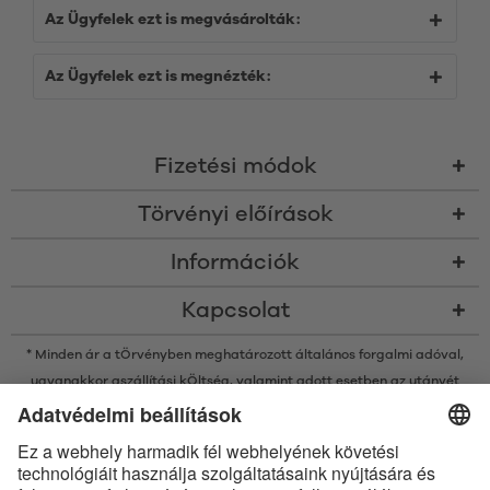
Az Ügyfelek ezt is megvásárolták:
Az Ügyfelek ezt is megnézték:
Fizetési módok
Törvényi előírások
Információk
Kapcsolat
* Minden ár a tÖrvényben meghatározott általános forgalmi adóval,
ugyanakkor a
szállítási kÖltség
, valamint adott esetben az utánvét
kÖltsége nélkÜl értendő, amennyiben nincsen máshogy leírva
* A Bluetooth® név és logók a Bluetooth SIG, Inc. bejegyzett védjegyei, így
az Satisfyer GmbH az ilyen védjegyeket mindenkor licenc alatt
használja.