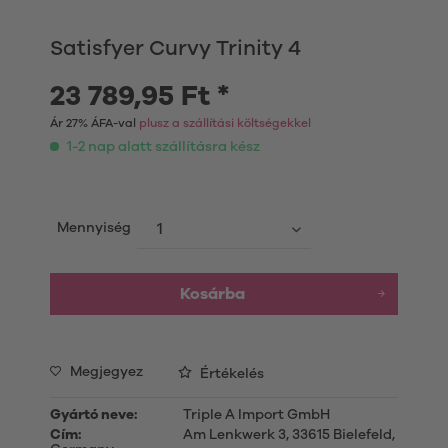
Satisfyer Curvy Trinity 4
23 789,95 Ft *
Ár 27% ÁFA-val
plusz a szállítási költségekkel
1-2 nap alatt szállításra kész
Mennyiség
Kosárba
Megjegyez
Értékelés
Gyártó neve:
Triple A Import GmbH
Cím:
Am Lenkwerk 3, 33615 Bielefeld,