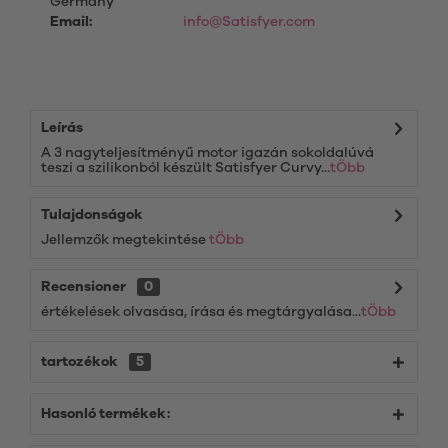
Germany
Email:
info@Satisfyer.com
Leírás
A 3 nagyteljesítményű motor igazán sokoldalúvá
teszi a szilikonból készült Satisfyer Curvy...
tÖbb
Tulajdonságok
Jellemzők megtekintése
tÖbb
Recensioner
0
értékelések olvasása, írása és megtárgyalása...
tÖbb
tartozékok
5
Hasonló termékek: