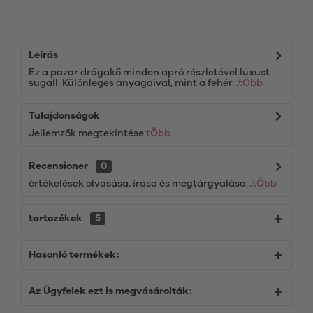
Leírás
Ez a pazar drágakő minden apró részletével luxust
sugall. Különleges anyagaival, mint a fehér...
tÖbb
Tulajdonságok
Jellemzők megtekintése
tÖbb
Recensioner
0
értékelések olvasása, írása és megtárgyalása...
tÖbb
tartozékok
5
Hasonló termékek:
Az Ügyfelek ezt is megvásárolták: