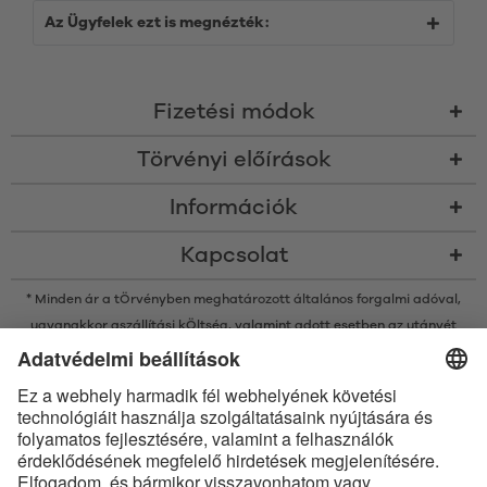
Az Ügyfelek ezt is megnézték:
Fizetési módok
Törvényi előírások
Információk
Kapcsolat
* Minden ár a tÖrvényben meghatározott általános forgalmi adóval,
ugyanakkor a
szállítási kÖltség
, valamint adott esetben az utánvét
kÖltsége nélkÜl értendő, amennyiben nincsen máshogy leírva
* A Bluetooth® név és logók a Bluetooth SIG, Inc. bejegyzett védjegyei, így
az Satisfyer GmbH az ilyen védjegyeket mindenkor licenc alatt
használja.
Az Apple, az Apple logó és az Apple Watch az Apple Inc. védjegyei. A
Google Play és a Google Play logó a Google LLC védjegyei.