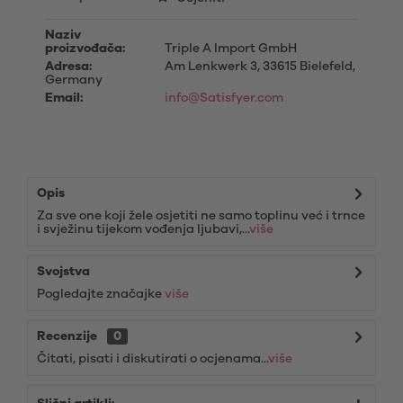
Naziv
proizvođača:
Triple A Import GmbH
Adresa:
Am Lenkwerk 3, 33615 Bielefeld,
Germany
Email:
info@Satisfyer.com
Opis
Za sve one koji žele osjetiti ne samo toplinu već i trnce
i svježinu tijekom vođenja ljubavi,...
više
Svojstva
Pogledajte značajke
više
Recenzije
0
Čitati, pisati i diskutirati o ocjenama...
više