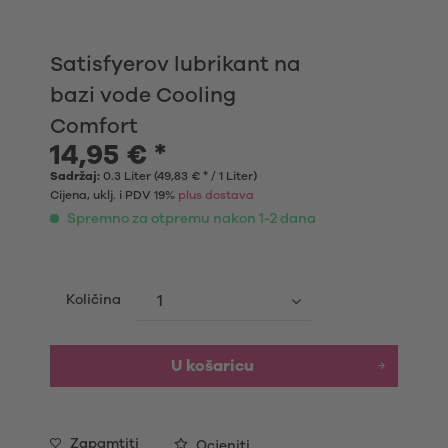
Satisfyerov lubrikant na
bazi vode Cooling
Comfort
14,95 € *
Sadržaj:
0.3 Liter (49,83 € * / 1 Liter)
Cijena, uklj. i PDV 19%
plus dostava
Spremno za otpremu nakon 1-2 dana
Količina
U košaricu
Zapamtiti
Ocjeniti