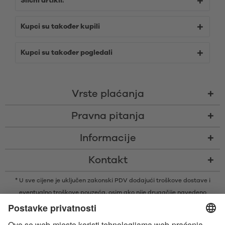
Slični artikli:
Kupci su također kupili
Kupci su također pogledali
Vrste plaćanja
Pravna pitanja
Informacije
Kontakt
* U sve cijene je uključen zakonski PDV dodajući
troškove dostave
i
eventualno troškove pouzeća, osim ako nije drugačije navedeno
* Bluetooth® slovni znak i logotipi su registrirani žigovi u vlasništvu tvrtke
Bluetooth SIG, Inc. i svaka vrsta upotrebe tih žigova od strane tvrtke