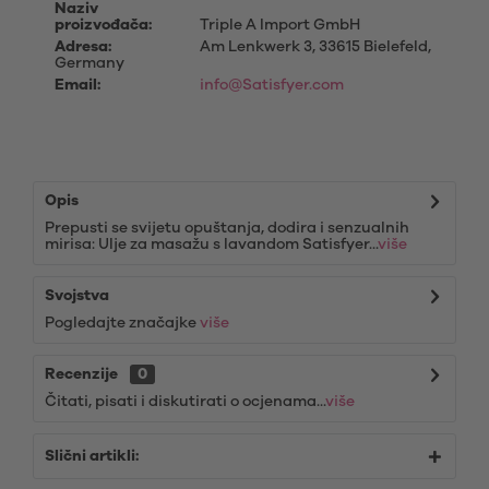
Naziv
proizvođača:
Triple A Import GmbH
Adresa:
Am Lenkwerk 3, 33615 Bielefeld,
Germany
Email:
info@Satisfyer.com
Opis
Prepusti se svijetu opuštanja, dodira i senzualnih
mirisa: Ulje za masažu s lavandom Satisfyer...
više
Svojstva
Pogledajte značajke
više
Recenzije
0
Čitati, pisati i diskutirati o ocjenama...
više
Slični artikli: