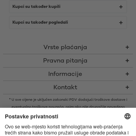
Kupci su također kupili
Kupci su također pogledali
Vrste plaćanja
Pravna pitanja
Informacije
Kontakt
* U sve cijene je uključen zakonski PDV dodajući
troškove dostave
i
eventualno troškove pouzeća, osim ako nije drugačije navedeno
* Bluetooth® slovni znak i logotipi su registrirani žigovi u vlasništvu tvrtke
Bluetooth SIG, Inc. i svaka vrsta upotrebe tih žigova od strane tvrtke
Satisfyer GmbH je pod licencom.