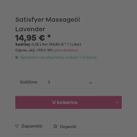
Satisfyer Massageöl
Lavender
14,95 € *
Sadržaj:
0.25 Liter (59,80 € * / 1 Liter)
Cijena, uklj. i PDV 19%
plus dostava
Spremno za otpremu nakon 1-2 dana
Količina
U košaricu
Zapamtiti
Ocjeniti