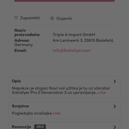
Zapamtiti
Ocjeniti
Naziv
proizvođača:
Triple A Import GmbH
Adresa:
Am Lenkwerk 3, 33615 Bielefeld,
Germany
Email:
info@Satisfyer.com
Opis
Napokon je stigao: Novi val užitka je tu uz vibrator
Satisfyer Pro 2 Generation 3 uz upravljanje...
više
Svojstva
Pogledajte značajke
više
Recenzije
360