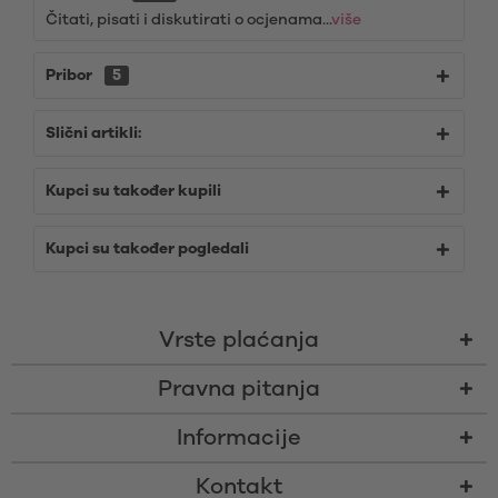
Čitati, pisati i diskutirati o ocjenama...
više
Pribor
5
Slični artikli:
Kupci su također kupili
Kupci su također pogledali
Vrste plaćanja
Pravna pitanja
Informacije
Kontakt