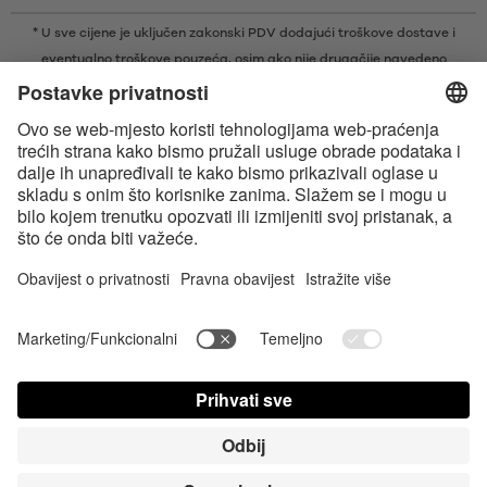
* U sve cijene je uključen zakonski PDV dodajući
troškove dostave
i
eventualno troškove pouzeća, osim ako nije drugačije navedeno
* Bluetooth® slovni znak i logotipi su registrirani žigovi u vlasništvu tvrtke
Bluetooth SIG, Inc. i svaka vrsta upotrebe tih žigova od strane tvrtke
Satisfyer GmbH je pod licencom.
Apple, logotip tvrtke Apple i Apple Watch su žigovi tvrtke Apple Inc.
Google Play i logotip Google Play zaštitni su znakovi tvrtke Google LLC.
Accessibility
Contact us today
Postavke za Cookie
FAQ
Uputa za upotrebu
Kontakt
Stisni Login