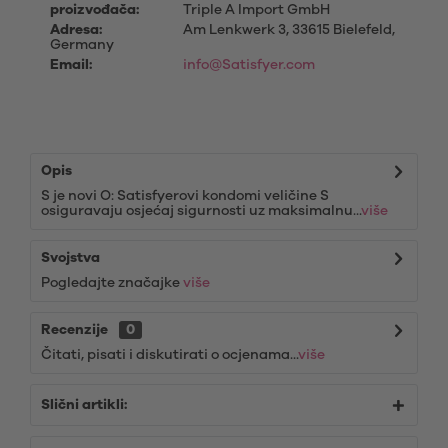
proizvođača:
Triple A Import GmbH
Adresa:
Am Lenkwerk 3, 33615 Bielefeld,
Germany
Email:
info@Satisfyer.com
Opis
S je novi O: Satisfyerovi kondomi veličine S
osiguravaju osjećaj sigurnosti uz maksimalnu...
više
Svojstva
Pogledajte značajke
više
Recenzije
0
Čitati, pisati i diskutirati o ocjenama...
više
Slični artikli: