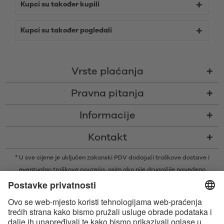
Kupci su također kupili
Kupci su također pogledali
Vrste plaćanja
Pravna pitanja
Informacije
Kontakt
* U sve cijene je uključen zakonski PDV dodajući
troškove dostave
i
eventualno troškove pouzeća, osim ako nije drugačije navedeno
* Bluetooth® slovni znak i logotipi su registrirani žigovi u vlasništvu tvrtke
Bluetooth SIG, Inc. i svaka vrsta upotrebe tih žigova od strane tvrtke
Satisfyer GmbH je pod licencom.