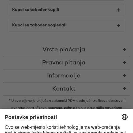
Kupci su također kupili
Kupci su također pogledali
Vrste plaćanja
Pravna pitanja
Informacije
Kontakt
* U sve cijene je uključen zakonski PDV dodajući
troškove dostave
i
eventualno troškove pouzeća, osim ako nije drugačije navedeno
* Bluetooth® slovni znak i logotipi su registrirani žigovi u vlasništvu tvrtke
Bluetooth SIG, Inc. i svaka vrsta upotrebe tih žigova od strane tvrtke
Satisfyer GmbH je pod licencom.