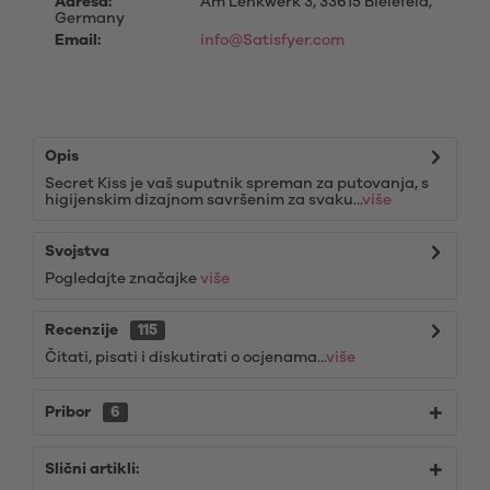
Adresa:
Am Lenkwerk 3, 33615 Bielefeld,
Germany
Email:
info@Satisfyer.com
Opis
Secret Kiss je vaš suputnik spreman za putovanja, s
higijenskim dizajnom savršenim za svaku...
više
Svojstva
Pogledajte značajke
više
Recenzije
115
Čitati, pisati i diskutirati o ocjenama...
više
Pribor
6
Slični artikli: