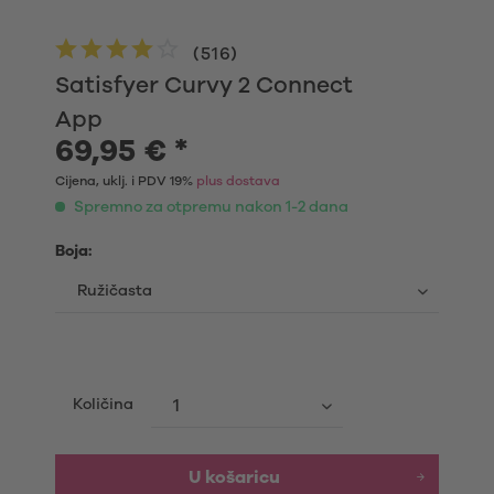
(
516
)
Satisfyer Curvy 2 Connect
App
69,95 € *
Cijena, uklj. i PDV 19%
plus dostava
Spremno za otpremu nakon 1-2 dana
Boja:
Količina
U košaricu