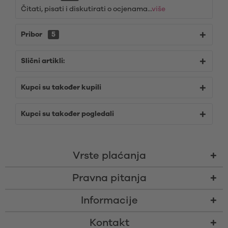
Čitati, pisati i diskutirati o ocjenama...
više
Pribor
5
Slični artikli:
Kupci su također kupili
Kupci su također pogledali
Vrste plaćanja
Pravna pitanja
Informacije
Kontakt