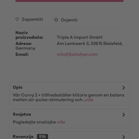
Zapamtiti
Ocjeniti
Naziv
proizvođača:
Triple A Import GmbH
Adresa:
Am Lenkwerk 3, 33615 Bielefeld,
Germany
Email:
info@Satisfyer.com
Opis
Vår Curvy 2 + tillfredsställer klitoris genom en balans
mellan air-pulse-stimulering och...
više
Svojstva
Pogledajte značajke
više
Recenzije
516