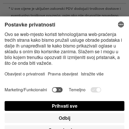
* U sve cijene je uključen zakonski PDV dodajući
troškove dostave
i
eventualno troškove pouzeća, osim ako nije drugačije navedeno
* Bluetooth® slovni znak i logotipi su registrirani žigovi u vlasništvu tvrtke
Bluetooth SIG, Inc. i svaka vrsta upotrebe tih žigova od strane tvrtke
Satisfyer GmbH je pod licencom.
Apple, logotip tvrtke Apple i Apple Watch su žigovi tvrtke Apple Inc.
Google Play i logotip Google Play zaštitni su znakovi tvrtke Google LLC.
Accessibility
Contact us today
Postavke za Cookie
FAQ
Uputa za upotrebu
Kontakt
Stisni Login