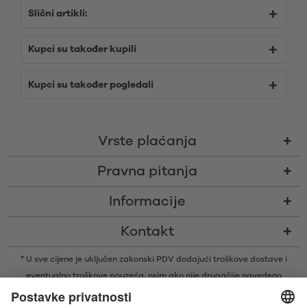
Slični artikli:
Kupci su također kupili
Kupci su također pogledali
Vrste plaćanja
Pravna pitanja
Informacije
Kontakt
* U sve cijene je uključen zakonski PDV dodajući
troškove dostave
i
eventualno troškove pouzeća, osim ako nije drugačije navedeno
* Bluetooth® slovni znak i logotipi su registrirani žigovi u vlasništvu tvrtke