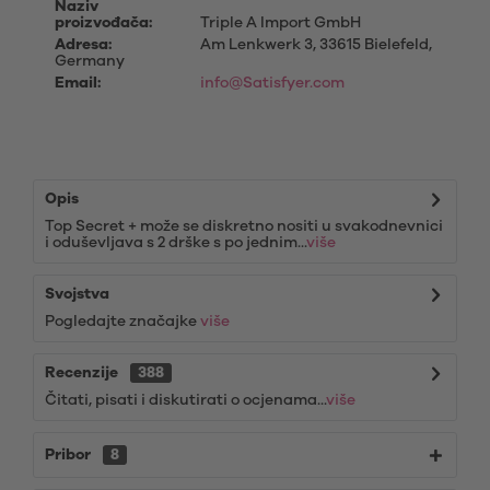
Naziv
proizvođača:
Triple A Import GmbH
Adresa:
Am Lenkwerk 3, 33615 Bielefeld,
Germany
Email:
info@Satisfyer.com
Opis
Top Secret + može se diskretno nositi u svakodnevnici
i oduševljava s 2 drške s po jednim...
više
Svojstva
Pogledajte značajke
više
Recenzije
388
Čitati, pisati i diskutirati o ocjenama...
više
Pribor
8