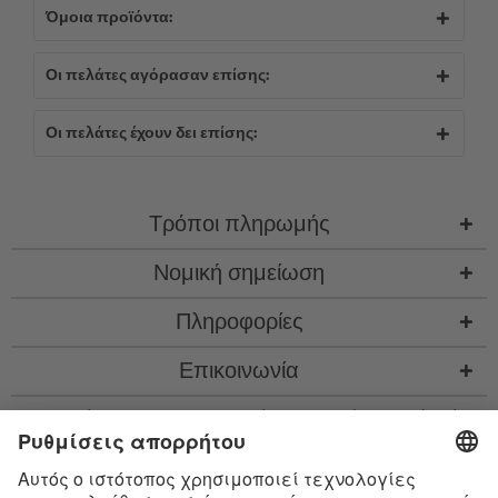
Όμοια προϊόντα:
Οι πελάτες αγόρασαν επίσης:
Οι πελάτες έχουν δει επίσης:
Τρόποι πληρωμής
Νομική σημείωση
Πληροφορίες
Επικοινωνία
* Όλες οι τιμές περιλ. νομιμ. ΦΠΑ προσθ.
έξοδα αποστολής
και εν ανάγκη έξοδα
παραλαβής, αν δεν περιγράφεται κάτι διαφορετικό
* Το λεκτικό σήμα Bluetooth® και τα λογότυπα είναι σήματα κατατεθέντα της
Bluetooth SIG, Inc. και η χρήση τέτοιων σημάτων από την Satisfyer GmbH