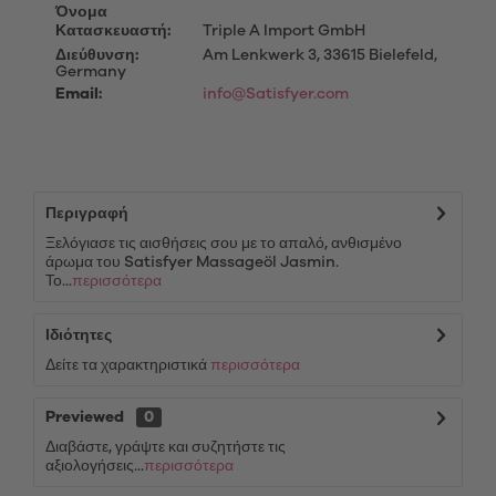
Όνομα
Κατασκευαστή:
Triple A Import GmbH
Διεύθυνση:
Am Lenkwerk 3, 33615 Bielefeld,
Germany
Email:
info@Satisfyer.com
Περιγραφή
Ξελόγιασε τις αισθήσεις σου με το απαλό, ανθισμένο
άρωμα του Satisfyer Massageöl Jasmin.
Το...
περισσότερα
Ιδιότητες
Δείτε τα χαρακτηριστικά
περισσότερα
Previewed
0
Διαβάστε, γράψτε και συζητήστε τις
αξιολογήσεις...
περισσότερα