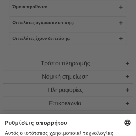
Όμοια προϊόντα:
Οι πελάτες αγόρασαν επίσης:
Οι πελάτες έχουν δει επίσης:
Τρόποι πληρωμής
Νομική σημείωση
Πληροφορίες
Επικοινωνία
* Όλες οι τιμές περιλ. νομιμ. ΦΠΑ προσθ.
έξοδα αποστολής
και εν ανάγκη έξοδα
παραλαβής, αν δεν περιγράφεται κάτι διαφορετικό
* Το λεκτικό σήμα Bluetooth® και τα λογότυπα είναι σήματα κατατεθέντα της