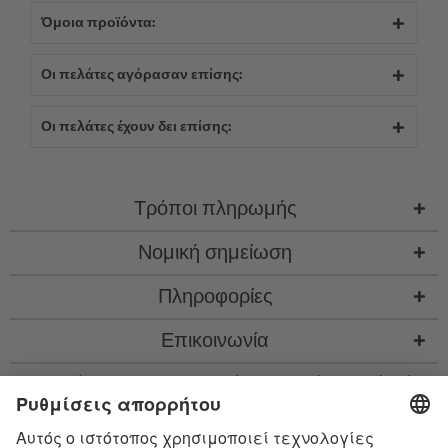
Όμοια προϊόντα:
Οι πελάτες αγόρασαν επίσης:
Οι πελάτες έχουν δει επίσης:
Τρόποι πληρωμής
Νομική σημείωση
Πληροφορίες
Επικοινωνία
* Όλες οι τιμές περιλ. νομιμ. ΦΠΑ προσθ.
έξοδα αποστολής
και εν ανάγκη έξοδα
παραλαβής, αν δεν περιγράφεται κάτι διαφορετικό
* Το λεκτικό σήμα Bluetooth® και τα λογότυπα είναι σήματα κατατεθέντα της