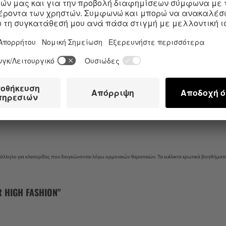
αι ικανοποιεί την κλειτορίδα σου με έναν αισθησιακό συνδυασμό από παλμ
ι τέλεια την κλειτορίδα σου και σαγηνεύει με τη βελούδινη απτική της α
ISFYER HIGH FASHION
ς της εταιρείας μας ελέγχεται εύκολα από το διαισθητικό χειριστήριο.Έτσ
ματα δόνησης για μοναδικούς συνδυασμούς. Με τόσες δυνατότητες, θα βρ
ροχος (IPX7) και μπορεί να συνοδεύσει και στο ντους ή την μπανιέρα. Και
ο φόρτισης USB.
ατάλληλο για κλειτορίδες που διογκώνονται λόγω ορμονικών θεραπειών. Τα ευέλικτα ερωτικά βοηθήματα 
HIGH FASHION"