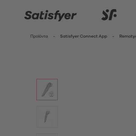
Προϊόντα
Satisfyer Connect App
Remoty
ενημερωθείτε περισσότερο
Καινοτομίες
Δονητέ
Κλειτ
Satisfyer Kiss Range
Δονη
New Pro 2 Generation 3
Fing
G-Sp
Satisfyer Sets
Δονη
Μίνι 
App Toys
Δονη
Satisfyer Cuties
Pant