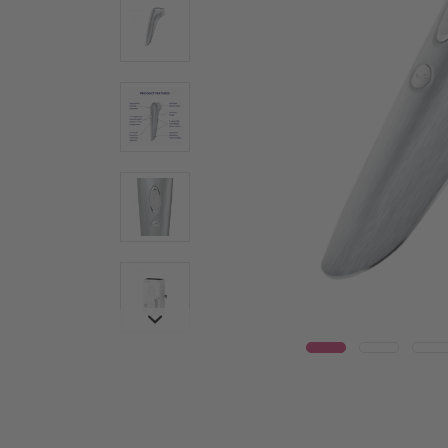
Wear
Γυάλινοι δονητές
Δονη
Ατσάλινοι δονητές
Warm
Ερωτικά βοηθήματα για ζευγάρια
Δονητέ
Δονητές για ζευγάρια
Vulva T
Πολυδονητές
Συσκευ
Τεχνολογία Air Pulse
Penis T
Κλειτοριδικά ερωτικά βοηθήματα
Δαχτυλί