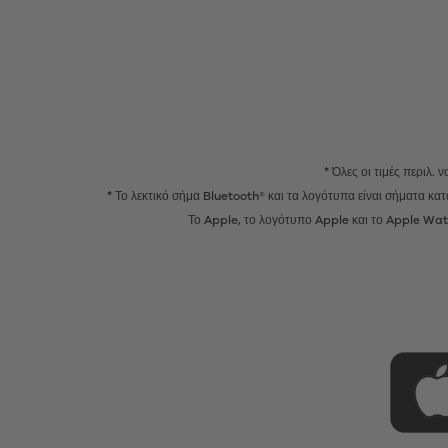
* Όλες οι τιμές περιλ.
* Το λεκτικό σήμα Bluetooth® και τα λογότυπα είναι σήματα κ
Το Apple, το λογότυπο Apple και το Apple Watc