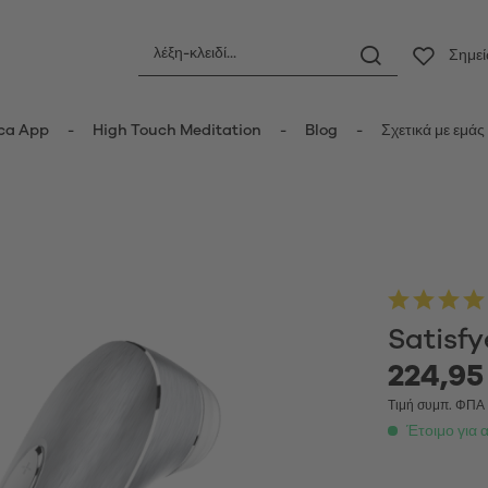
Σημε
ca App
High Touch Meditation
Blog
Σχετικά με εμάς
ς
Πρωκτικά ερωτικά βοηθήματα
οριδικοί δονητές
Πρωκτικές σφήνες
τές κυμάτων πίεσης
Πρωκτικές μπίλιες
er Vibrators
Πρωκτικοί δονητές
Satisfy
ot Vibrators
Anal Douche
224,95
τής Wand
Μπάλες Kegel
δονητές
Τιμή συμπ. ΦΠ
Έτοιμο για 
τές rabbit-κουνελάκια
Κυπελλάκια περιόδου
y Vibrators