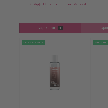
Λήψη High Fashion User Manual
εξαρτήματα
5
Όμοι
-20% -30% -40%
-20% -30%