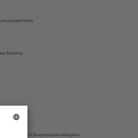
λυτη ευχαρίστηση
 και δόνησης
λής ποιότητας από βουρτσισμένο αλουμίνιο