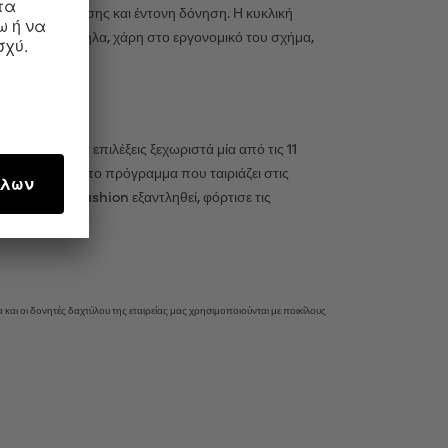
ικά κύματα πίεσης και έντονη δόνηση. Η κυκλική
ίσθηση. Παράλληλα, χάρη στο εργονομικό του σχήμα,
ι, μπορείς να επιλέξεις ξεχωριστά μία από τις 11
ίσκεις πάντα το πρόγραμμα που ταιριάζει στις
 αν το High Fashion εξαντληθεί, φόρτισε τις
και οι δονητές δαχτύλου της εταιρείας μας χρησιμοποιούνται με ποικίλους