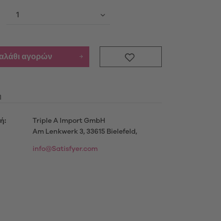
Προϊόντα
ενημερωθείτε περισσότερο
καλάθι αγορών
η
μού
ή:
Triple A Import GmbH
Am Lenkwerk 3, 33615 Bielefeld,
info@Satisfyer.com