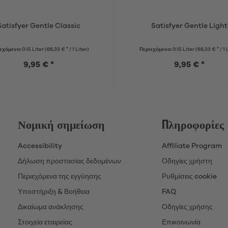
Satisfyer Gentle Classic
Satisfyer Gentle Light
εχόμενο:
0.15 Liter
(66,33 € * / 1 Liter)
Περιεχόμενο:
0.15 Liter
(66,33 € * / 1 
9,95 € *
9,95 € *
Νομική σημείωση
Πληροφορίες
Accessibility
Affiliate Program
Δήλωση προστασίας δεδομένων
Οδηγίες χρήστη
Περιεχόμενα της εγγύησης
Ρυθμίσεις cookie
Υποστήριξη & Βοήθεια
FAQ
Δικαίωμα ανάκλησης
Οδηγίες χρήσης
Στοιχεία εταιρείας
Επικοινωνία