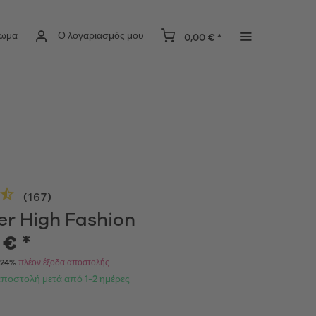
ίωμα
Ο λογαριασμός μου
0,00 € *
(
167
)
er High Fashion
 € *
Α 24%
πλέον έξοδα αποστολής
αποστολή μετά από 1-2 ημέρες