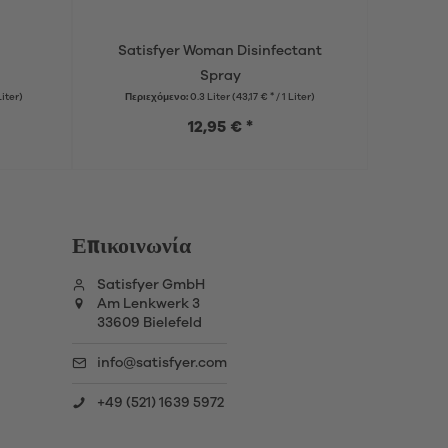
Satisfyer Woman Disinfectant
Sati
Spray
Liter)
Περιεχόμενο:
0.3 Liter
(43,17 € * / 1 Liter)
12,95 € *
Επικοινωνία
Satisfyer GmbH
Am Lenkwerk 3
33609 Bielefeld
info@satisfyer.com
+49 (521) 1639 5972