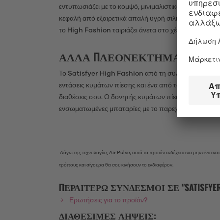
εντυπωσιάζει με το κομψό, μινιμαλιστικό του λουκ κ
κεφαλή από εξαιρετικά απαλή υγρή σιλικόνη αγκαλιάζε
το High Fashion ταιριάζει άνετα στο χέρι σου.
ΆΛΛΑ ΠΛΕΟΝΕΚΤΉΜΑΤΑ ΤΟΥ SAT
Το Satisfyer High Fashion από τη συλλογή πολυτελεία
εντάσεις κυμάτων πίεσης και ένα από τα 10 προγράμ
διαθέσεις σου. Ο δονητής κυμάτων πίεσης είναι αδιάβ
ενσωματωμένες μπαταρίες με το παρεχόμενο καλώδι
Λόγω της τεχνολογίας Air Pulse, αυτό το προϊόν ενδέχεται να μην είναι κ
τρόπους και σίγουρα θα σου κινήσουν το ενδιαφέρον.
ΠΕΡΑΙΤΈΡΩ ΣΎΝΔΕΣΜΟΙ ΣΕ "SATISFYER 
Ερωτήσεις για το προϊόν?
ΔΙΑΘΈΣΙΜΕΣ ΛΉΨΕΙΣ: