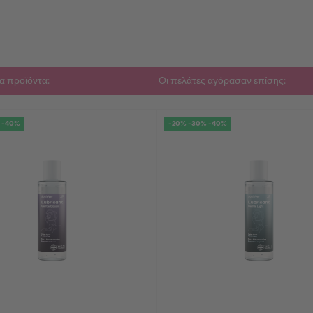
α προϊόντα:
Οι πελάτες αγόρασαν επίσης:
 -40%
-20% -30% -40%