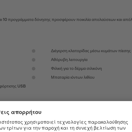
 και 10 προγράμματα δόνησης προσφέρουν ποικιλία απολαύσεων και από
Διέγερση κλειτορίδας μέσω κυμάτων πίεσης
Αθόρυβη λειτουργία
Φιλική για το δέρμα σιλικόνη
Μπαταρία ιόντων λιθίου
 φόρτισης USB
ΤΥΠΩΣΙΑΚΌ ΚΑΙ ΚΟΜΨΌ
 Το Satisfyer High Fashion τα έχει όλα! Ο δονητής κυμάτων πίεσης υψη