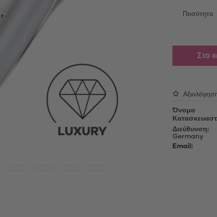
able Vibrators
Λάδι μασάζ
τές επαφής
Ποσότητα
Λιπαντικό τζελ
ing Vibrators
Αξεσουάρ
ς πολυτελείας
Στο 
Κεφαλές για αλλαγή
oys
Καλώδια φόρτισης USB
Απολυμαντικά
ές αυνανισμού
Αξιολόγησ
Προϊόντα περιποίησης
oys
Μανίκια για συσκευές αυνανισ
Όνομα
Κατασκευαστ
Sex Toy Storage
δια πέους
Διεύθυνση:
Προφυλακτικά
Germany
Email: