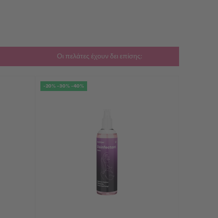
Οι πελάτες έχουν δει επίσης:
-20% -30% -40%
-20% -30% 