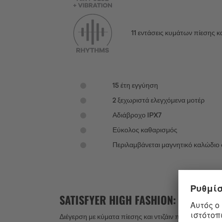
11 εντάσεις κυμάτων πίεσης
15 έτη εγγύηση
2 ξεχωριστά ελεγχόμενα μοτέρ
Αδιάβροχο IPX7
Εύκολος καθαρισμός
Περιλαμβάνεται μαγνητικό καλώδιο
SATISFYER HIGH FASHION: ΕΝ
Διέγερση με κύματα πίεσης και ντιζάιν πολυτελείας;