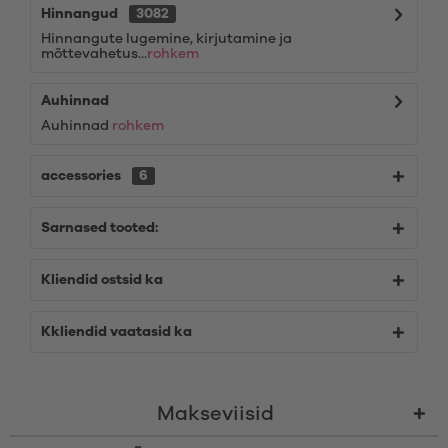
Hinnangud
3082
Hinnangute lugemine, kirjutamine ja
mõttevahetus...
rohkem
Auhinnad
Auhinnad
rohkem
accessories
6
Sarnased tooted:
Kliendid ostsid ka
Kkliendid vaatasid ka
Makseviisid