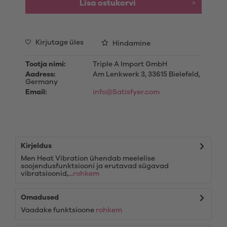
Lisa ostukorvi
Kirjutage üles
Hindamine
Tootja nimi:
Triple A Import GmbH
Aadress:
Am Lenkwerk 3, 33615 Bielefeld,
Germany
Email:
info@Satisfyer.com
Kirjeldus
Men Heat Vibration ühendab meelelise
soojendusfunktsiooni ja erutavad sügavad
vibratsioonid,...
rohkem
Omadused
Vaadake funktsioone
rohkem