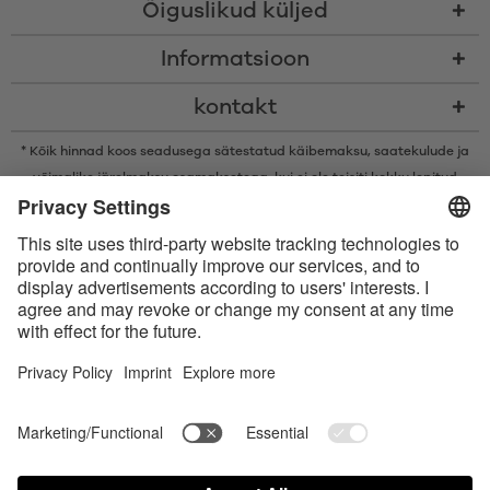
Õiguslikud küljed
Informatsioon
kontakt
* Kõik hinnad koos seadusega sätestatud käibemaksu,
saatekulude
ja
võimalike järelmaksu osamaksetega, kui ei ole teisiti kokku lepitud
* Bluetooth®-i sõnamärk ja logod on ettevõtte Bluetooth SIG, Inc.
registreeritud kaubamärgid ning Satisfyer GmbH kasutab neid märke
litsentsi alusel.
Apple, Apple‘i logo ja Apple Watch on ettevõtte Apple Inc. kaubamärgid.
Google Play ja Google Play logo on Google LLC kaubamärgid.