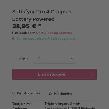
Satisfyer Pro 4 Couples -
Battery Powered
38,95 € *
Hind sisaldab 24% KM,
ei sisalda saatmisk
Valmis saatmiseks 1-2 päeva pärast
Kogus
Lisa ostukorvi
Kirjutage üles
Hindamine
Tootja nimi:
Triple A Import GmbH
Aadress:
Am Lenkwerk 3, 33615 Bielefeld,