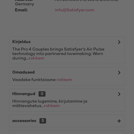
Germany
Email:
info@Satisfyer.com
Kirjeldus
The Pro 4 Couples brings Satisfyer’s Air Pulse
technology into partnered lovemaking: Worn
during...
rohkem
Omadused
Vaadake funktsioone
rohkem
Hinnangud
0
Hinnangute lugemine, kirjutamine ja
mõttevahetus...
rohkem
accessories
5