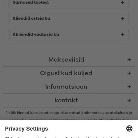
Sarnased tooted:
Kliendid ostsid ka
Kkliendid vaatasid ka
Makseviisid
Õiguslikud küljed
Informatsioon
kontakt
* Kõik hinnad koos seadusega sätestatud käibemaksu,
saatekulude
ja
võimalike järelmaksu osamaksetega, kui ei ole teisiti kokku lepitud
* Bluetooth®-i sõnamärk ja logod on ettevõtte Bluetooth SIG, Inc.
registreeritud kaubamärgid ning Satisfyer GmbH kasutab neid märke