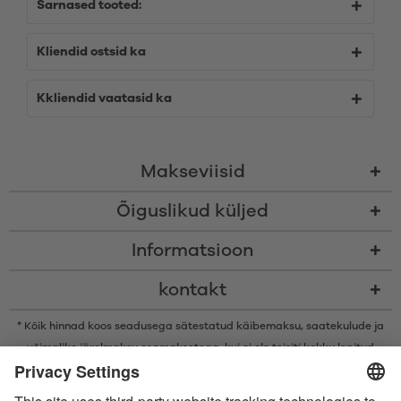
Sarnased tooted:
Kliendid ostsid ka
Kkliendid vaatasid ka
Makseviisid
Õiguslikud küljed
Informatsioon
kontakt
* Kõik hinnad koos seadusega sätestatud käibemaksu,
saatekulude
ja
võimalike järelmaksu osamaksetega, kui ei ole teisiti kokku lepitud
* Bluetooth®-i sõnamärk ja logod on ettevõtte Bluetooth SIG, Inc.
registreeritud kaubamärgid ning Satisfyer GmbH kasutab neid märke