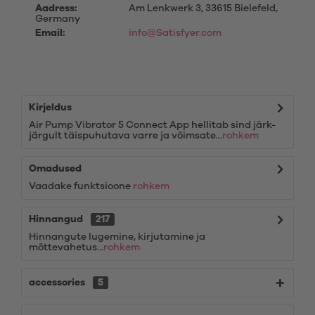
Aadress:
Am Lenkwerk 3, 33615 Bielefeld,
Germany
Email:
info@Satisfyer.com
Kirjeldus
Air Pump Vibrator 5 Connect App hellitab sind järk-
järgult täispuhutava varre ja võimsate...
rohkem
Omadused
Vaadake funktsioone
rohkem
Hinnangud
217
Hinnangute lugemine, kirjutamine ja
mõttevahetus...
rohkem
accessories
5