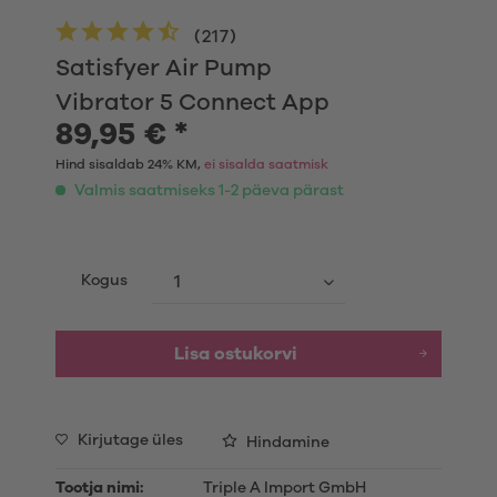
(
217
)
Satisfyer Air Pump
Vibrator 5 Connect App
89,95 € *
Hind sisaldab 24% KM,
ei sisalda saatmisk
Valmis saatmiseks 1-2 päeva pärast
Kogus
Lisa ostukorvi
Kirjutage üles
Hindamine
Tootja nimi:
Triple A Import GmbH