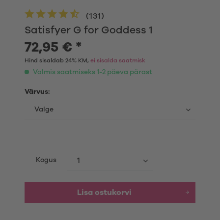
(
131
)
Satisfyer G for Goddess 1
72,95 € *
Hind sisaldab 24% KM,
ei sisalda saatmisk
Valmis saatmiseks 1-2 päeva pärast
Värvus:
Kogus
Lisa ostukorvi