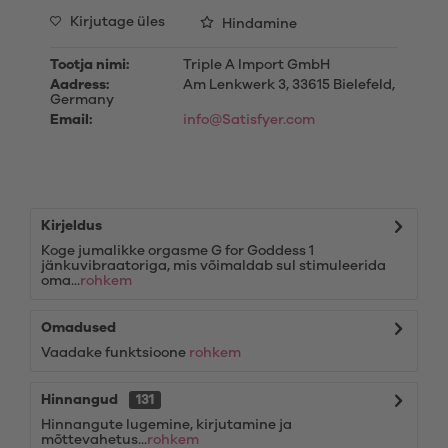
Kirjutage üles
Hindamine
Tootja nimi:
Triple A Import GmbH
Aadress:
Am Lenkwerk 3, 33615 Bielefeld,
Germany
Email:
info@Satisfyer.com
Kirjeldus
Koge jumalikke orgasme G for Goddess 1
jänkuvibraatoriga, mis võimaldab sul stimuleerida
oma...
rohkem
Omadused
Vaadake funktsioone
rohkem
Hinnangud
131
Hinnangute lugemine, kirjutamine ja
mõttevahetus...
rohkem