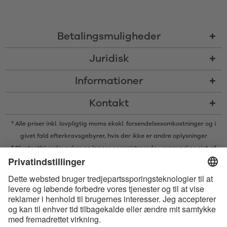
Betalingsmuligheder
Juridisk
Informationer
Kontakt
* Alle priser inkl. lovpligtig moms ekskl.
forsendelsesomkostninger
og i
givet fald efterkravsgebyrer, hvis der ikke er andre oplysninger
* Bluetooth® ordmærker og logoer er registrerede varemærker ejet af
Bluetooth SIG, Inc. og enhver brug af sådanne mærker af Satisfyer GmbH
er under licens.
Apple, Apple logoet og Apple Watch er varemærker ejet af Apple Inc.
Google Play og Google Play-logoet er varemærker, der tilhører Google
LLC.