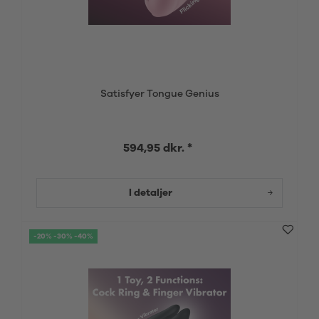
Satisfyer Tongue Genius
594,95 dkr. *
I detaljer
-20% -30% -40%