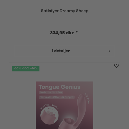
Satisfyer Dreamy Sheep
334,95 dkr. *
I detaljer
-20% -30% -40%