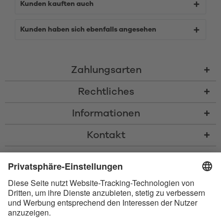
Kunden kauften auch
Kunden haben sich ebenfalls angesehen
Zahlungsarten
Rechtliches
Informationen
Kontakt
* Alle Preise inkl. gesetzl. Mehrwertsteuer zzgl.
Versandkosten
und ggf.
Nachnahmegebühren, wenn nicht anders beschrieben
* Der Name Bluetooth und das Bluetooth Logo sind eingetragene Marken
und Eigentum der Bluetooth SIG, Inc. Die Nutzung dieser Marken durch
Satisfyer GmbH erfolgt unter Lizenz.